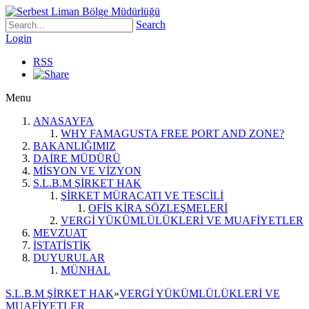
Search
Login
RSS
Menu
ANASAYFA
WHY FAMAGUSTA FREE PORT AND ZONE?
BAKANLIĞIMIZ
DAİRE MÜDÜRÜ
MİSYON VE VİZYON
S.L.B.M ŞİRKET HAK
ŞİRKET MÜRACATI VE TESCİLİ
OFİS KİRA SÖZLEŞMELERİ
VERGİ YÜKÜMLÜLÜKLERİ VE MUAFİYETLER
MEVZUAT
İSTATİSTİK
DUYURULAR
MÜNHAL
S.L.B.M ŞİRKET HAK
»
VERGİ YÜKÜMLÜLÜKLERİ VE
MUAFİYETLER